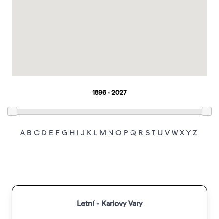
A
B
C
D
E
F
G
H
I
J
K
L
M
N
O
P
Q
R
S
T
U
V
W
X
Y
Z
Letní - Karlovy Vary