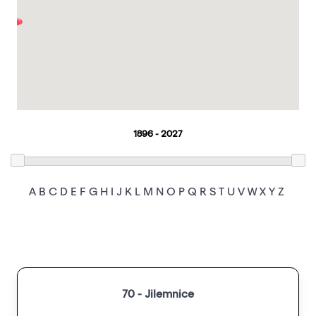
A
B
C
D
E
F
G
H
I
J
K
L
M
N
O
P
Q
R
S
T
U
V
W
X
Y
Z
70 - Jilemnice