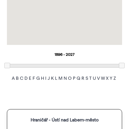
A
B
C
D
E
F
G
H
I
J
K
L
M
N
O
P
Q
R
S
T
U
V
W
X
Y
Z
Hraničář - Ústí nad Labem-město