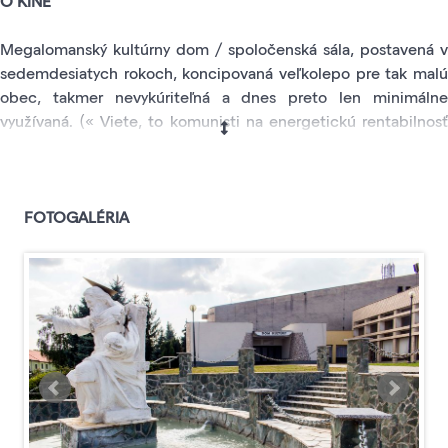
O KINE
Megalomanský kultúrny dom / spoločenská sála, postavená v
sedemdesiatych rokoch, koncipovaná veľkolepo pre tak malú
obec, takmer nevykúriteľná a dnes preto len minimálne
využívaná. (« Viete, to komunisti na energetickú rentabilnosť
nehľadeli. ») Stavba postavená podľa návrhu Stavoprojektu,
čiže firmou bez skúseností so stavbou kultúrnych domov, kvôli
čomu má viacero funkčných nedostatkov, ale tiež veľa
impozantných detailov.
FOTOGALÉRIA
Pravdepodobne počas celej prevádzky mala jediného
vedúceho - pána Laca Mráza. Agilný a dominantný vedúci,
ktorý dokázal pre miestne kultúrne vyžitie zorganizovať
napríklad viacero premiér slovenských filmov.