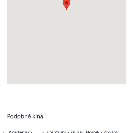
Podobné kiná
Akademik -
Centrum - Žilina
Horník - Zbyšov