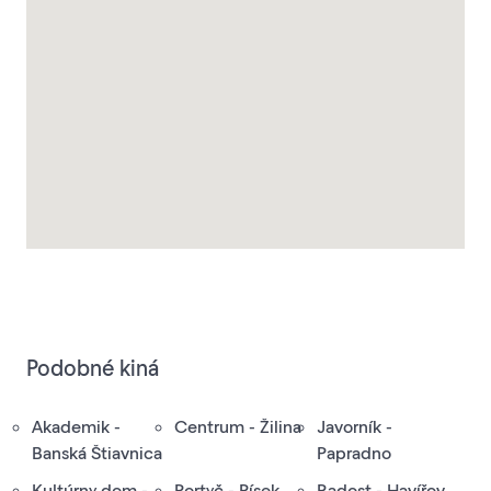
Podobné kiná
Akademik -
Centrum - Žilina
Javorník -
Banská Štiavnica
Papradno
Kultúrny dom -
Portyč - Písek
Radost - Havířov