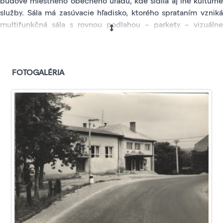
budove miestneho obecného úradu, kde sídlia aj iné kultúrne
služby. Sála má zasúvacie hľadisko, ktorého sprataním vzniká
multifunkčná sála s rovnou podlahou – parkety – vizuálne
pôsobivé, ale na samostatnú kino prevádzku nie moc dobré.
Po jednej strane má okná, čiže bola stavaná ako kultúrny dom
2. typu ešte v rámci akcie Z a to v rokoch 1983 až 88. Kino
kabína zostala do dnešných dní zachovaná, ale či sa tu
FOTOGALÉRIA
nachádzajú premietačky, nevieme.
Do roku 1983 v obci fungoval samostatný kultúrny dom,
ktorého fotografiu uverejňujeme, Nejedná sa o foto súčasnej
sály. Jej súčasné fotografie, nájdete na stránkach obce.