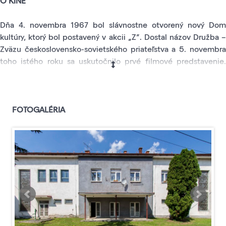
O KINE
Dňa 4. novembra 1967 bol slávnostne otvorený nový Dom
kultúry, ktorý bol postavený v akcii „Z”. Dostal názov Družba –
Zväzu československo-sovietského priateľstva a 5. novembra
toho istého roku sa uskutočnilo prvé filmové predstavenie.
Dom kultúry sa stal strediskom spoločenského diania v obci.
Konali sa tu filmové predstavenia, ale aj oslavy rôznych výročí,
na ktorých sa svojím programom vystupovali deti s miestnej
ZŠ. Odohrávali sa tu aj divadelné predstavenia miestnych
FOTOGALÉRIA
ochotníkov.