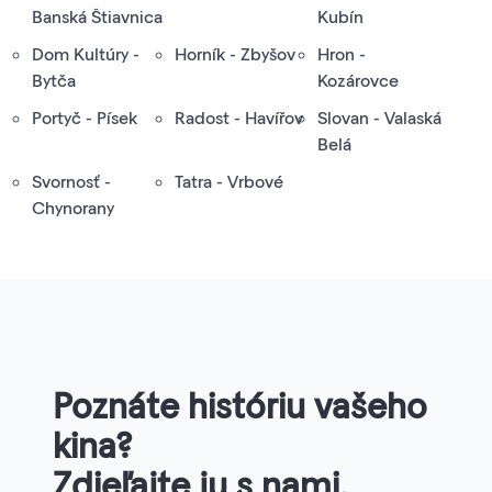
Banská Štiavnica
Kubín
Dom Kultúry -
Horník - Zbyšov
Hron -
Bytča
Kozárovce
Portyč - Písek
Radost - Havířov
Slovan - Valaská
Belá
Svornosť -
Tatra - Vrbové
Chynorany
Poznáte históriu vašeho
kina?
Zdieľajte ju s nami.