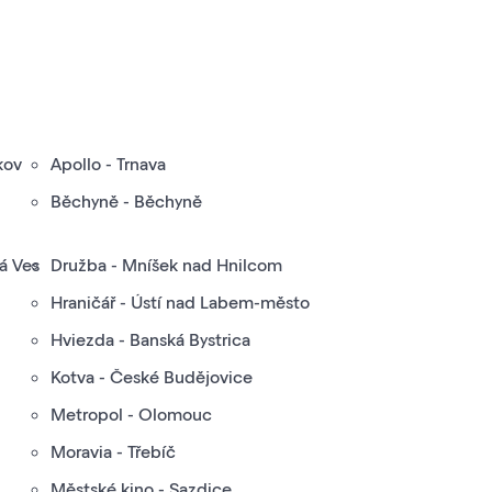
kov
Apollo - Trnava
Běchyně - Běchyně
vá Ves
Družba - Mníšek nad Hnilcom
Hraničář - Ústí nad Labem-město
Hviezda - Banská Bystrica
Kotva - České Budějovice
Metropol - Olomouc
Moravia - Třebíč
Městské kino - Sazdice