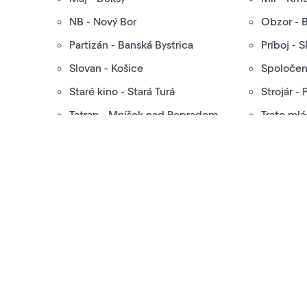
NB - Nový Bor
Obzor - 
Partizán - Banská Bystrica
Príboj - 
Slovan - Košice
Spoločen
Staré kino - Stará Turá
Strojár -
Tatran - Mníšek nad Popradom
Trate mlá
Vesmír - České Budějovice
Záhoran 
Šumava - Vimperk
Poznáte históriu vašeho 