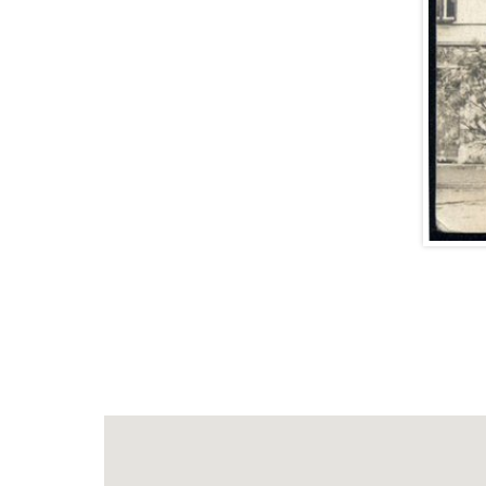
Kino Pa
sadrovo
plátna a
V kine 
Študenti
premiet
groteske
V roku 1