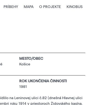
PRÍBEHY
MAPA
O PROJEKTE
KINOBUS
MESTO/OBEC
ré
Košice
ROK UKONČENIA ČINNOSTI
1981
dlilo na Leninovej ulici č.82 (dnešná Hlavnej ulici
embri roku 1914 v priestoroch Židovského kasína.