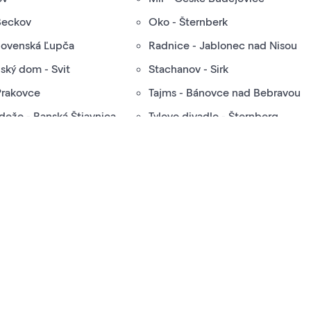
Beckov
Oko - Šternberk
Slovenská Ľupča
Radnice - Jablonec nad Nisou
ský dom - Svit
Stachanov - Sirk
 Prakovce
Tajms - Bánovce nad Bebravou
deže - Banská Štiavnica
Tylovo divadlo - Šternberg
- Malacky
Úsmev - Košice
kina?