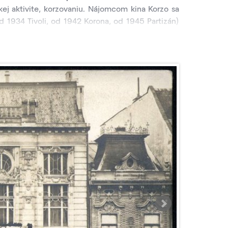
j aktivite, korzovaniu. Nájomcom kina Korzo sa
d 1934 Tivoli, od 1942 Korona, od 1945 Partizán)
yho paláci Ľudovít Berger (1873–1931). Od 17.
ktorého stáli Bergerova manželka Margita a Ira
lo kino Korzo najlačnejšie a najpoprednejšie kino
ími filmovými umelcami a kvalitu premietania
V kine Korzo sa malo konať aj prvé premietanie
a
The Singing Fool
spoločnosti Warner Bross z roku
lo aj letné, tzv. Záhradné kino. Záhradné kino v
ormát. S jeho prestavbou na širokouhlé premietanie
olo uvedené do prevádzky v júli 1971. Pretože bolo
lm, ale aj pre iné kultúrno – osvetové podujatia v
a však so zastrešením stotožňoval. Záhradné kino
šilo, pretože od tej doby vždy keď pršalo. Kino