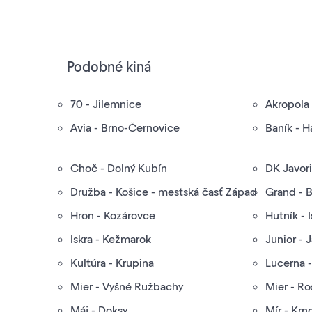
Podobné kiná
70 - Jilemnice
Akropola
Avia - Brno-Černovice
Baník - 
Choč - Dolný Kubín
DK Javori
Družba - Košice - mestská časť Západ
Grand - 
Hron - Kozárovce
Hutník - 
Iskra - Kežmarok
Junior - 
Kultúra - Krupina
Lucerna 
Mier - Vyšné Ružbachy
Mier - Ro
Máj - Doksy
Mír - Krn