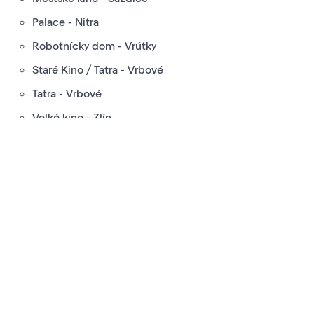
Palace - Nitra
Robotnícky dom - Vrútky
Staré Kino / Tatra - Vrbové
Tatra - Vrbové
Velké kino - Zlín
Úsvit - Belá - Dulice
Odoslať