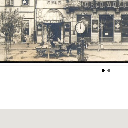
rtizán patrilo medzi najhodnejšie kiná v meste, a bolo p
u štukou, ktorá obkolesovala plátno. Aby nedošlo ku poškoden
 preto najkrajšie kino v meste ostalo pri klasickom formáte.
Partizán fungovalo aj kino Čas, v ktorom sa počas celého dňa 
 ho často využívali na chodenie poza školu, dospelí si v ňom k
ali krátke filmy. Bolo ich približne päť, šesť̌ po dvadsať̌ m
 sa začalo znova, premietalo sa do 13:00 hod.
981 tu zriadili divadelné štúdio Smer, dnešnú Malú scénu Štátn