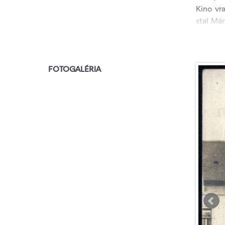
Kino vr
stal Má
mal v 2
septemb
Adriány
FOTOGALÉRIA
na Slov
zabezpe
zvukové
1928.
Popri ň
objekte 
sa začal
zastreše
priebeh
vraj fu
malo kap