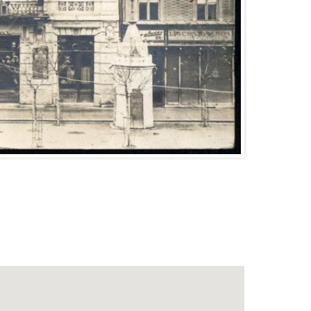
ostavené vo veľkom duchu. Disponovalo krásnou
iu ornamentálnej výzdoby, nebolo možné rozšíriť̌
premietali týždenníky a krátke filmy v slučkách.
rátili pracovnú dobu. Dopoludnia od 10. hodiny sa
inút a ako posledný kreslený, alebo groteska. Po
eho divadla.