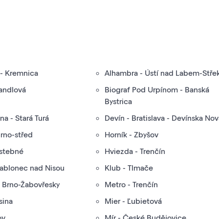
 - Kremnica
Alhambra - Ústí nad Labem-Stře
Handlová
Biograf Pod Urpínom - Banská
Bystrica
na - Stará Turá
Devín - Bratislava - Devínska No
Brno-střed
Horník - Zbyšov
Istebné
Hviezda - Trenčín
Jablonec nad Nisou
Klub - Tlmače
- Brno-Žabovřesky
Metro - Trenčín
sina
Mier - Ľubietová
ov
Mír - České Budějovice